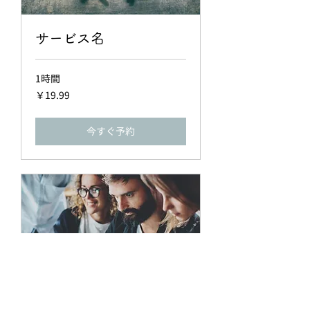
サービス名
1時間
19.99
￥19.99
円
今すぐ予約