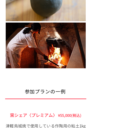
参加プランの一例
窯シェア〈プレミアム〉
¥55,000
(税込)
津軽烏城焼で使用している作陶用の粘土1kg